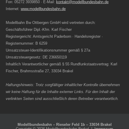
Fon: 05272 3939850 · E-Mail:
kontakt@modellbundesbahn.de
Internet:
www.modellbundesbahn.de
Modellbahn Bw Ottbergen GmbH wird vertreten durch:
Geschäftsführer Dipl.-Kfm. Karl Fischer
Registergericht: Amtsgericht Paderborn · Handelsregister ·
Registernummer: B 6259
Umsatzsteuer-Identifikationsnummer gemäß § 27a
Umsatzsteuergesetz: DE 236650119
Inhaltlich Verantwortlicher gemäß § 55 Rundfunkstaatsvertrag: Karl
Fischer, Brahmsstraße 27, 33034 Brakel
Haftungshinweis: Trotz sorgfältiger inhaltlicher Kontrolle übernehmen
wir keine Haftung für die Inhalte externer Links. Für den Inhalt der
verlinkten Seiten sind ausschließlich deren Betreiber verantwortlich.
Modellbundesbahn – Rieseler Feld 1b – 33034 Brakel
Copyright © 2026 Modellbundesbahn Brakel |
Impressum